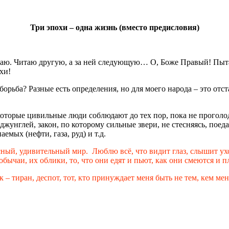
Три эпохи – одна жизнь (вместо предисловия)
аю. Читаю другую, а за ней следующую… О, Боже Правый! Пытаюс
хи!
борьба? Разные есть определения, но для моего народа – это отс
оторые цивильные люди соблюдают до тех пор, пока не проголод
 джунглей, закон, по которому сильные звери, не стесняясь, пое
емых (нефти, газа, руд) и т.д.
асный, удивительный мир. Люблю всё, что видит глаз, слышит ухо
ычаи, их облики, то, что они едят и пьют, как они смеются и пл
– тиран, деспот, тот, кто принуждает меня быть не тем, кем мен