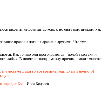
ь закрыть, не дочитав до конца, но она такая тяжѐлая, как
таивание права на жизнь наравне с другими. Что тут
аются. Как только они проголодаются – долой галстуки и
дают слабых. В понятие голода, между прочим, входит многое:
 и чувствует душа во все времена года, днём и ночью. Я
ачут.»
я породил Бог..»
Исса Кодзоев