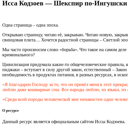
Исса Кодзоев — Шекспир по-Ингушски
Одна страница – одна эпоха.
Открываю страницу, читаю еѐ, закрываю. Читаю новую, закрыв
свинцовая плита… Хочется радостной страницы – Светлой эпо
Мы часто произносим слово «борьба». Что такое на самом деле 
криминального?
Цивилизация придумала какие-то общечеловеческие правила, к
пиджаки – вступает в силу другой закон, естественный – Закон
необходимость в продуктах питания, в разных ресурсах, в ископа
«Я благодарен Господу за то, что он привёл меня в этот прекр
люблю даже кошмарные сны. Все народы люблю, их языки, их об
«Среди всей породы человеческой мне ненавистен один человек 
О ресурсе
Данный ресурс является официальным сайтом Иссы Кодзоева.