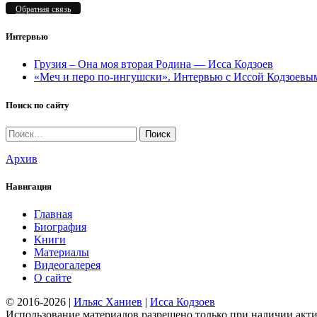
Обратная связь
Интервью
Грузия – Она моя вторая Родина — Исса Кодзоев
«Меч и перо по-ингушски». Интервью c Иссой Кодзоевы
Поиск по сайту
Найти:
Архив
Навигация
Главная
Биография
Книги
Материалы
Видеогалерея
О сайте
© 2016-2026 |
Ильяс Ханиев
|
Исса Кодзоев
Использование материалов разрешено только при наличии акт