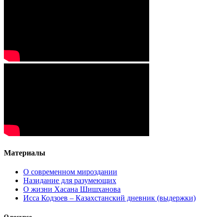
Материалы
О современном мироздании
Назидание для разумеющих
О жизни Хасана Шишханова
Исса Кодзоев – Казахстанский дневник (выдержки)
О ресурсе