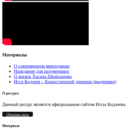
Материалы
О современном мироздании
Назидание для разумеющих
О жизни Хасана Шишханова
Исса Кодзоев – Казахстанский дневник (выдержки)
О ресурсе
Данный ресурс является официальным сайтом Иссы Кодзоева.
Обратная связь
Интервью