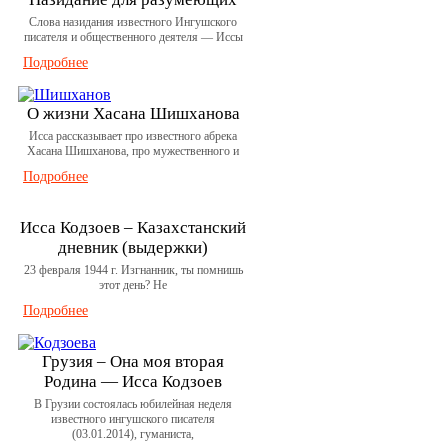
Слова назидания известного Ингушского
писателя и общественного деятеля — Иссы
Подробнее
О жизни Хасана Шишханова
Исса рассказывает про известного абрека
Хасана Шишханова, про мужественного и
Подробнее
Исса Кодзоев – Казахстанский
дневник (выдержки)
23 февраля 1944 г. Изгнанник, ты помнишь
этот день? Не
Подробнее
Грузия – Она моя вторая
Родина — Исса Кодзоев
В Грузии состоялась юбилейная неделя
известного ингушского писателя
(03.01.2014), гуманиста,