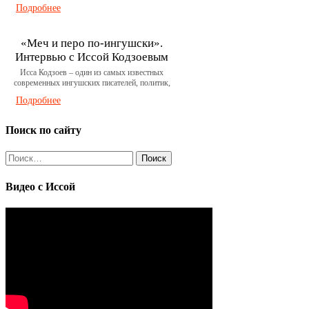
Подробнее
«Меч и перо по-ингушски».
Интервью c Иссой Кодзоевым
Исса Кодзоев – один из самых известных
современных ингушских писателей, политик,
Подробнее
Поиск по сайту
Найти:
Видео с Иссой