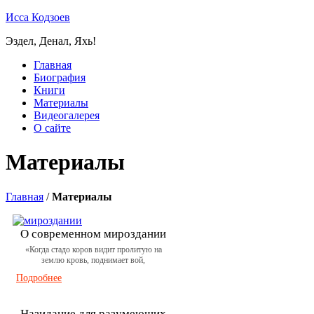
Исса Кодзоев
Эздел, Денал, Яхь!
Главная
Биография
Книги
Материалы
Видеогалерея
О сайте
Материалы
Главная
/
Материалы
О современном мироздании
«Когда стадо коров видит пролитую на
землю кровь, поднимает вой,
Подробнее
Назидание для разумеющих